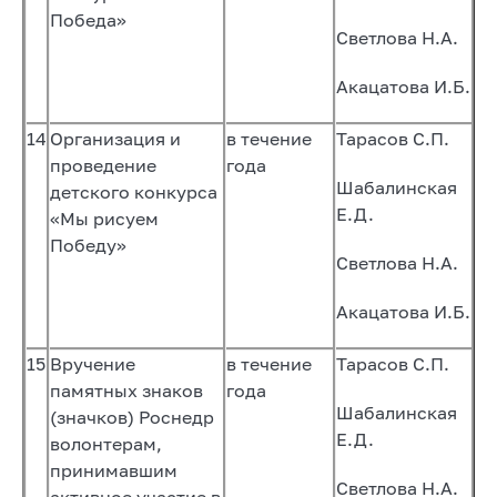
Победа»
Светлова Н.А.
Акацатова И.Б.
14
Организация и
в течение
Тарасов С.П.
проведение
года
Шабалинская
детского конкурса
Е.Д.
«Мы рисуем
Победу»
Светлова Н.А.
Акацатова И.Б.
15
Вручение
в течение
Тарасов С.П.
памятных знаков
года
Шабалинская
(значков) Роснедр
Е.Д.
волонтерам,
принимавшим
Светлова Н.А.
активное участие в