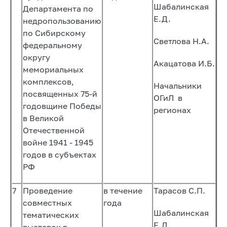
Шабалинская
Департамента по
Е.Д.
недропользованию
по Сибирскому
Светлова Н.А.
федеральному
округу
Акацатова И.Б.
мемориальных
комплексов,
Начальники
посвященных 75-й
ОГиЛ в
годовщине Победы
регионах
в Великой
Отечественной
войне 1941 - 1945
годов в субъектах
РФ
7
Проведение
в течение
Тарасов С.П.
совместных
года
Шабалинская
тематических
Е.Д.
выставок в