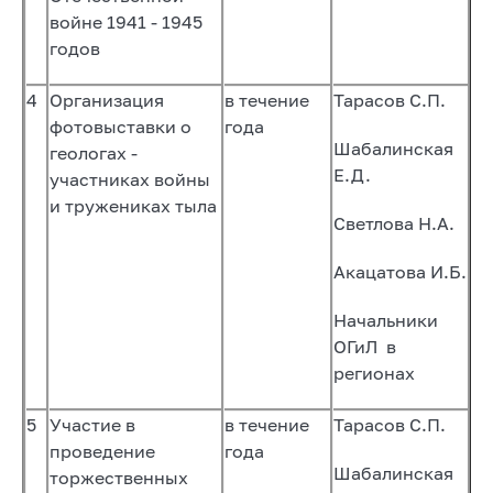
войне 1941 - 1945
годов
4
Организация
в течение
Тарасов С.П.
фотовыставки о
года
Шабалинская
геологах -
Е.Д.
участниках войны
и тружениках тыла
Светлова Н.А.
Акацатова И.Б.
Начальники
ОГиЛ в
регионах
5
Участие в
в течение
Тарасов С.П.
проведение
года
Шабалинская
торжественных