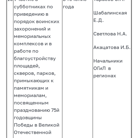
субботниках по
года
Шабалинская
приведению в
Е.Д.
порядок воинских
захоронений и
Светлова Н.А.
мемориальных
комплексов и в
Акацатова И.Б.
работе по
благоустройству
Начальники
площадей,
ОГиЛ в
скверов, парков,
регионах
примыкающих к
памятникам и
мемориалам,
посвященным
празднованию 75­й
годовщины
Победы в Великой
Отечественной