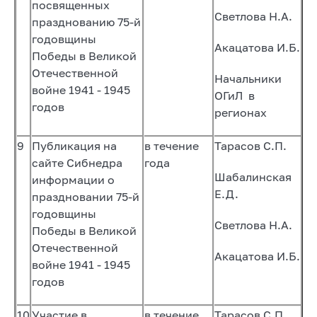
посвященных
Светлова Н.А.
празднованию 75-й
годовщины
Акацатова И.Б.
Победы в Великой
Отечественной
Начальники
войне 1941 - 1945
ОГиЛ в
годов
регионах
9
Публикация на
в течение
Тарасов С.П.
сайте Сибнедра
года
Шабалинская
информации о
Е.Д.
праздновании 75-й
годовщины
Светлова Н.А.
Победы в Великой
Отечественной
Акацатова И.Б.
войне 1941 - 1945
годов
10
Участие в
в течение
Тарасов С.П.