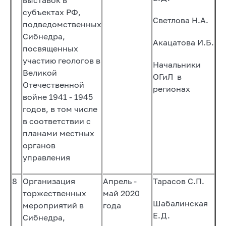
субъектах РФ,
Светлова Н.А.
подведомственных
Сибнедра,
Акацатова И.Б.
посвященных
участию геологов в
Начальники
Великой
ОГиЛ в
Отечественной
регионах
войне 1941 - 1945
годов, в том числе
в соответствии с
планами местных
органов
управления
8
Организация
Апрель -
Тарасов С.П.
торжественных
май 2020
Шабалинская
мероприятий в
года
Е.Д.
Сибнедра,